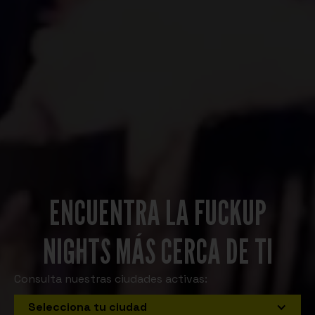
ENCUENTRA LA FUCKUP
NIGHTS MÁS CERCA DE TI
Consulta nuestras ciudades activas:
Selecciona tu ciudad