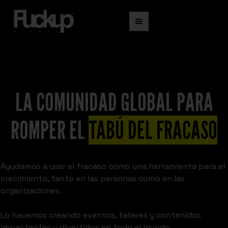
LA COMUNIDAD GLOBAL PARA
ROMPER EL
TABÚ DEL
FRACASO
Ayudamos a usar el fracaso como una herramienta para el
crecimiento, tanto en las personas como en las
organizaciones.
Lo hacemos creando eventos, talleres y contenidos
impactantes y divertidos en todo el mundo.