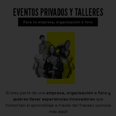
EVENTOS PRIVADOS Y TALLERES
Para tu empresa, organización o foro
Si eres parte de una
empresa, organización o foro y
quieres llevar experiencias innovadoras
que
fomentan el aprendizaje a través del fracaso ¡conoce
más aquí!