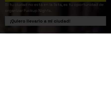
Si tu ciudad no está en la lista, es tu oportunidad de
organizar Fuckup Nights.
¡Quiero llevarlo a mi ciudad!