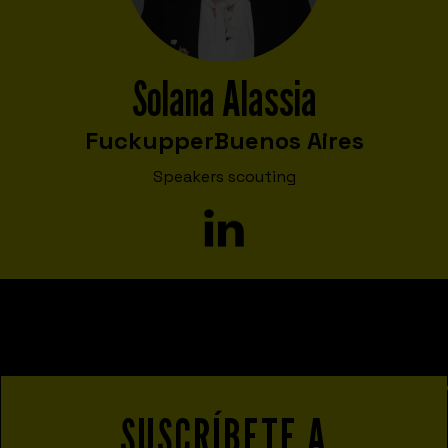
Solana Alassia
Fuckupper
Buenos Aires
Speakers scouting
SUSCRÍBETE A