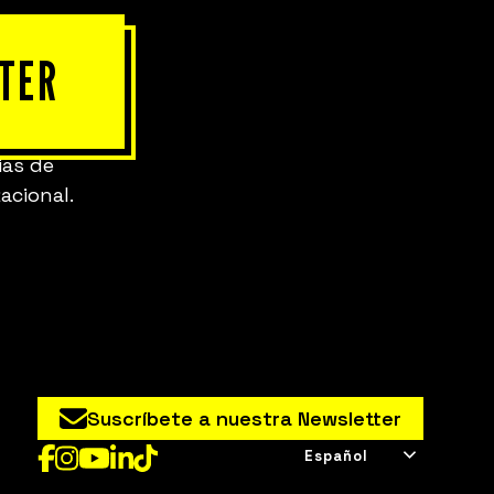
TER
ias de
acional.
Suscríbete a nuestra Newsletter
Español