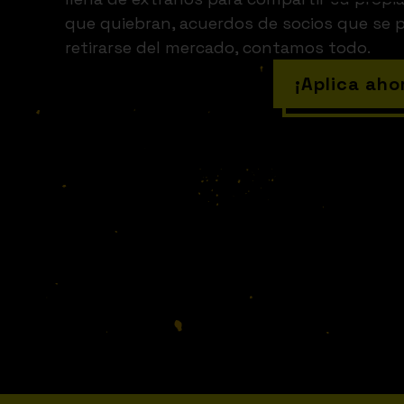
que quiebran, acuerdos de socios que se 
retirarse del mercado, contamos todo.
¡Aplica aho