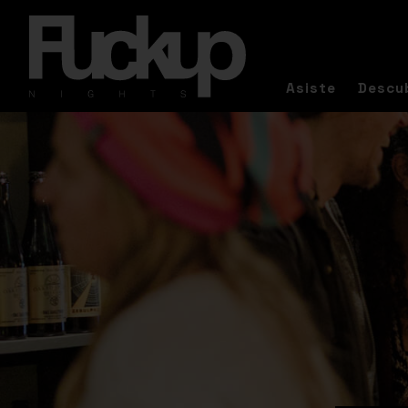
Asiste
Descu