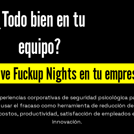
Todo bien en
A FUN
CHAPALA
LOOKS
tu equipo?
ive Fuckup Nights en tu empre
WANTED
una serie de eventos donde se
periencias corporativas de seguridad psicológica p
, en eventos en todo el
usar el fracaso como herramienta de reducción de
rsonas se enfrenten a una sala
costos, productividad, satisfacción de empleados 
 cagada. Historias de negocios