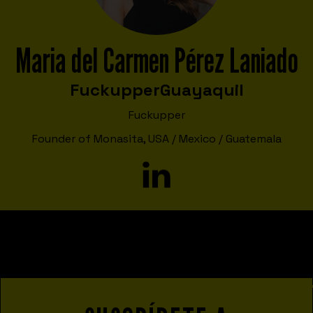
Maria del Carmen Pérez Laniado
Fuckupper
Guayaquil
Fuckupper
Founder of Monasita, USA / Mexico / Guatemala