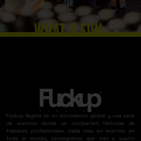
WHAT A FUN
Slide 2 of 8.
GUAYAQUIL
LOOKS LIKE
Guayaquil
Fuckup Nights es un movimiento global y una serie
de eventos donde se comparten historias de
fracasos profesionales. Cada mes, en eventos en
todo el mundo, conseguimos que tres o cuatro