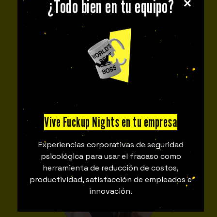
¿Todo bien en tu equipo?
Andres Castelo
Fuckupper
Guayaquil
Fuckupper
Strategy & Innovation Specialist | Driving Digital
Change
Vive Fuckup Nights en tu empresa
Experiencias corporativas de seguridad
psicológica para usar el fracaso como
herramienta de reducción de costos,
productividad, satisfacción de empleados e
innovación.