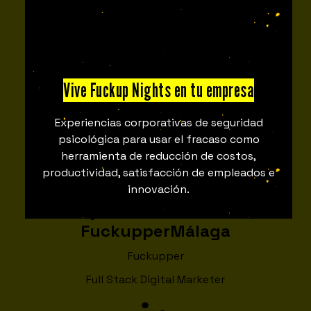
Vive Fuckup Nights en tu empresa
Experiencias corporativas de seguridad
psicológica para usar el fracaso como
herramienta de reducción de costos,
productividad, satisfacción de empleados e
innovación.
Gaspar Álvarez Alcedo
Fuckupper
Málaga
Fuckupper
Full Stack Digital Marketer