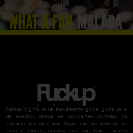
WHAT A FUN
MÁLAGA
Slide 2 of 8.
LOOKS LIKE
Málaga
Fuckup Nights es un movimiento global y una serie
de eventos donde se comparten historias de
fracasos profesionales. Cada mes, en eventos en
todo el mundo, conseguimos que tres o cuatro