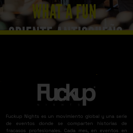
WHAT A FUN
ORIENTE ANTIOQUEÑO
Slide 2 of 8.
LOOKS LIKE
Oriente
Antioqueño
Fuckup Nights es un movimiento global y una serie
de eventos donde se comparten historias de
fracasos profesionales. Cada mes, en eventos en