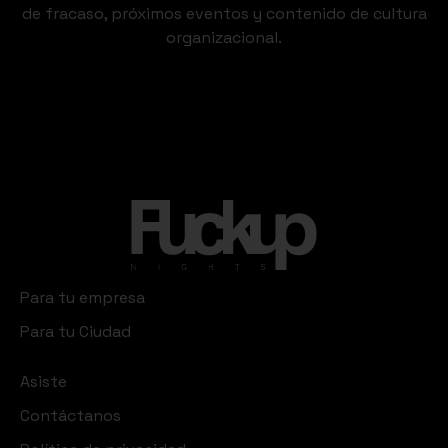
de fracaso, próximos eventos y contenido de cultura
organizacional.
Para tu empresa
Para tu Ciudad
Asiste
Contáctanos