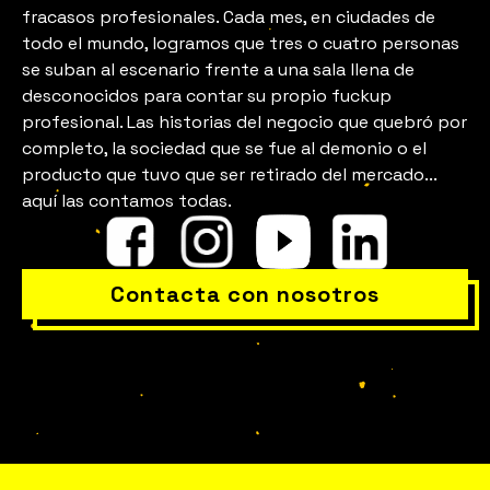
fracasos profesionales. Cada mes, en ciudades de
todo el mundo, logramos que tres o cuatro personas
se suban al escenario frente a una sala llena de
desconocidos para contar su propio fuckup
profesional. Las historias del negocio que quebró por
completo, la sociedad que se fue al demonio o el
¿Todo bien en tu equipo?
producto que tuvo que ser retirado del mercado...
aquí las contamos todas.
Contacta con nosotros
Vive Fuckup Nights en tu empresa