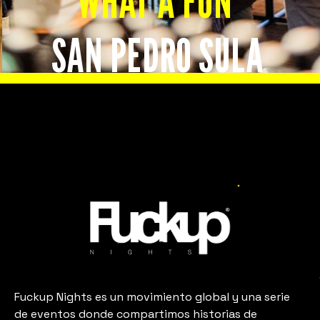
WHAT A FUN
SAN PEDRO SULA
Slide 2 of 8.
LOOKS LIKE
San
Pedro
Sula
Fuckup Nights es un movimiento global y una serie
de eventos donde compartimos historias de