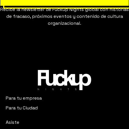
Recibe la newsletter de Fuckup Nights global con historias
de fracaso, próximos eventos y contenido de cultura
organizacional.
Para tu empresa
Para tu Ciudad
Asiste