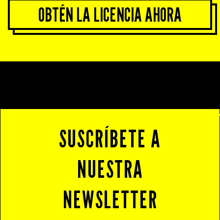
OBTÉN LA LICENCIA AHORA
SUSCRÍBETE A
NUESTRA
NEWSLETTER