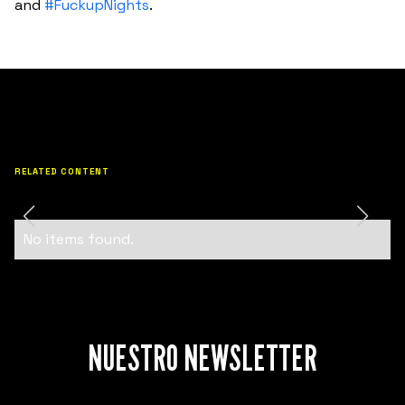
and
#FuckupNights
.
RELATED CONTENT
No items found.
NUESTRO NEWSLETTER