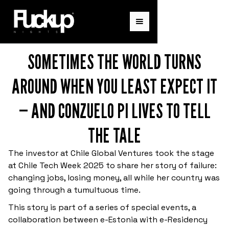
¡ENTÉRATE DE NUESTROS
SOMETIMES THE WORLD TURNS
PRÓXIMOS EVENTOS!
AROUND WHEN YOU LEAST EXPECT IT
Únete a nuestra red para recibir actualizaciones
de eventos locales e historias exclusivas de
— AND CONZUELO PI LIVES TO TELL
fracaso y crecimiento.
THE TALE
The investor at Chile Global Ventures took the stage
at Chile Tech Week 2025 to share her story of failure:
changing jobs, losing money, all while her country was
going through a tumultuous time.
This story is part of a series of special events, a
collaboration between e-Estonia with e-Residency