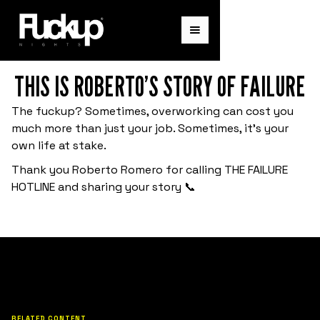
¡ENTÉRATE DE NUESTROS
THIS IS ROBERTO’S STORY OF FAILURE
PRÓXIMOS EVENTOS!
The fuckup? Sometimes, overworking can cost you
much more than just your job. Sometimes, it’s your
Únete a nuestra red para recibir actualizaciones
de eventos locales e historias exclusivas de
own life at stake.
fracaso y crecimiento.
Thank you Roberto Romero for calling THE FAILURE
HOTLINE and sharing your story 📞
RELATED CONTENT