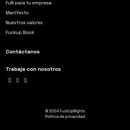
FuN para tu empresa
Manifesto
Nuestros valores
Fuckup Book
Contáctanos
Trabaja con nosotros



© 2024 FuckUpNights
Política de privacidad
ES
EN
DE