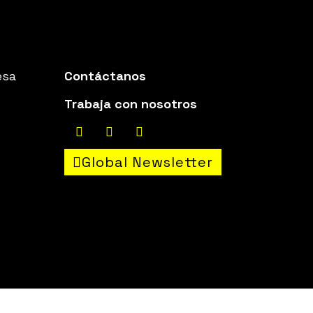
esa
Contáctanos
Trabaja con nosotros



Global Newsletter
