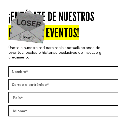
¡ENTÉRATE DE NUESTROS
Asiste
Descu
PRÓXIMOS EVENTOS!
Únete a nuestra red para recibir actualizaciones de
eventos locales e historias exclusivas de fracaso y
crecimiento.