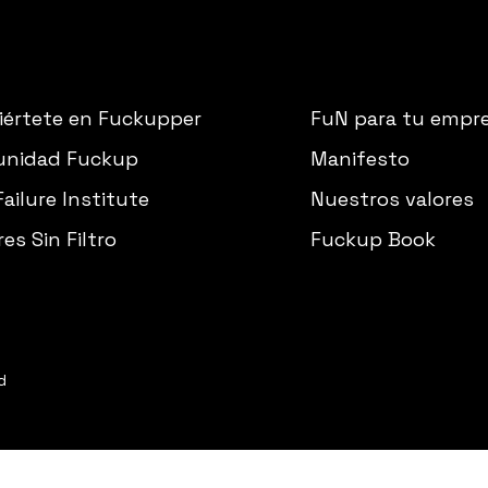
iértete en Fuckupper
FuN para tu empr
nidad Fuckup
Manifesto
ailure Institute
Nuestros valores
es Sin Filtro
Fuckup Book
d
ES
EN
DE