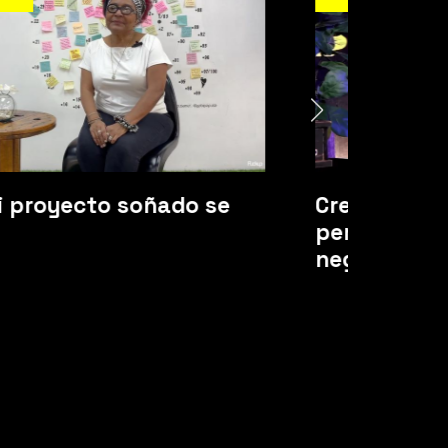
i proyecto soñado se
Creía que el
permanente.
negocio se 