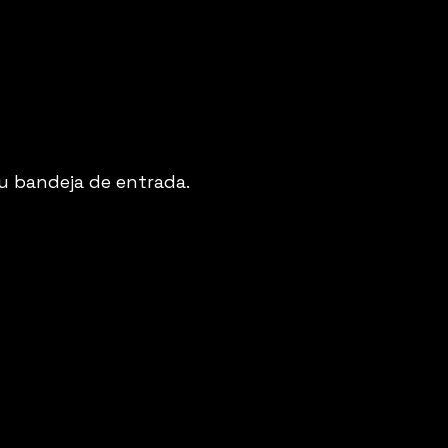
tu bandeja de entrada.