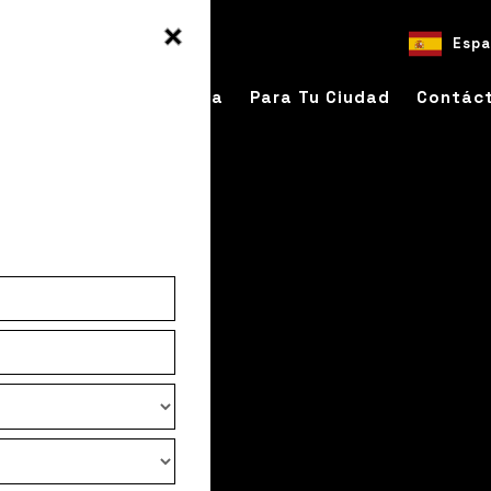
Espa
bre
Para Tu Empresa
Para Tu Ciudad
Contác