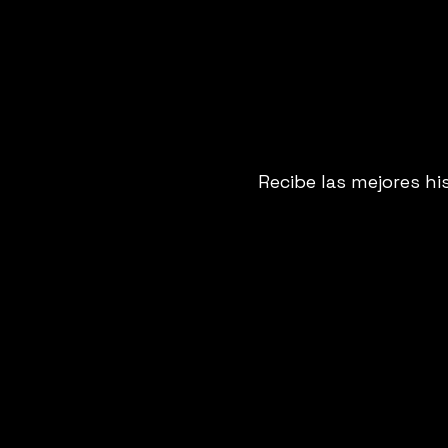
Recibe las mejores hi