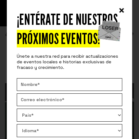
¡ENTÉRATE DE NUESTROS
¿ERES REALMENTE AGRADECIDO?
PRÓXIMOS EVENTOS!
¿Dar las gracias y ser agradecido es lo mismo? Conoce
la diferencia y cómo ejercitar el super poder de estar
realmente agradecido.
Únete a nuestra red para recibir actualizaciones
By:
fuckupnights
de eventos locales e historias exclusivas de
October 28, 2020
fracaso y crecimiento.