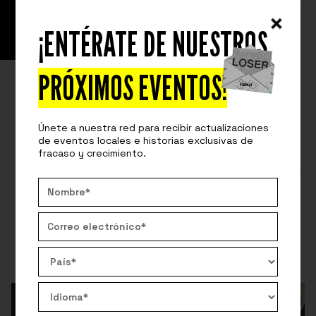
¡ENTÉRATE DE NUESTROS
READ
SPEAKERS STORIES
LIDERANDO LA INDUSTRIA DEL
PRÓXIMOS EVENTOS!
COWORKING Y REAL ESTATE
Únete a nuestra red para recibir actualizaciones
CORPORATIVO EN 2020 🦠
de eventos locales e historias exclusivas de
fracaso y crecimiento.
Karen Scarpetta nos comparte sus aprendizajes en la
toma de decisiones en tiempos de crisis y cómo
reenfocar el liderazgo en las personas
By:
Fuckup Nights
April 23, 2025