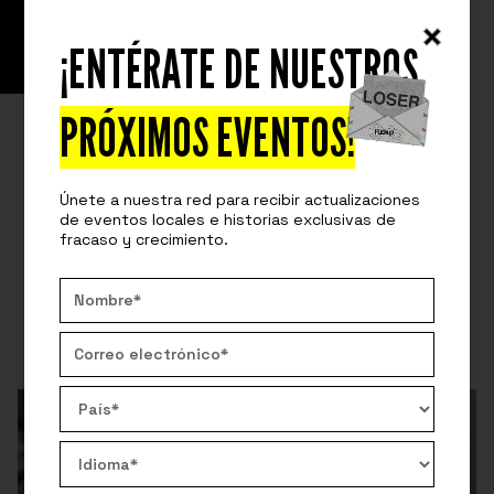
¡ENTÉRATE DE NUESTROS
READ
SPEAKERS STORIES
PERDIENDO TIEMPO CON LA COMPRA
PRÓXIMOS EVENTOS!
DE UN SOFTWARE
Únete a nuestra red para recibir actualizaciones
Elena Krutova comparte cómo un error en la compra
de eventos locales e historias exclusivas de
de software reveló señales de advertencia y enseñó
fracaso y crecimiento.
importantes lecciones de liderazgo y gestión.
By:
Fuckup Nights
November 22, 2024