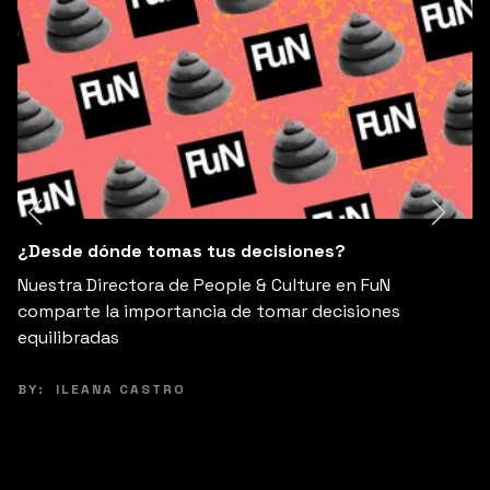
isiones?
¡Mujeres en un Ataque de Éxito
y Otras Insufribles
 Culture en FuN
Si lo pensamos bien, la “chingon
omar decisiones
zarza ardiente. Denota una cual
inefable.
BY:
MIRIAM GRUNSTEIN