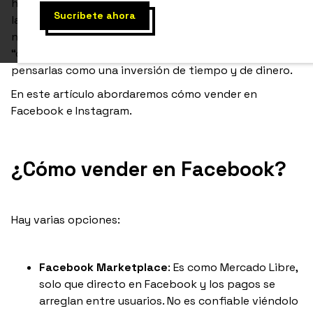
herramienta de comunicación muy poderosa. Quienes
las usamos diariamente y de pronto iniciamos un
negocio, podemos caer en el error de pensar que
“cualquiera” sabe del tema, o bien, no empezamos a
pensarlas como una inversión de tiempo y de dinero.
En este artículo abordaremos cómo vender en
Facebook e Instagram.
¿Cómo vender en Facebook?
Hay varias opciones:
Facebook Marketplace
: Es como Mercado Libre,
solo que directo en Facebook y los pagos se
arreglan entre usuarios. No es confiable viéndolo