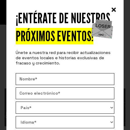
¡ENTÉRATE DE NUESTROS
READ
SPEAKERS STORIES
MI SOCIO SE DESAPARECIÓ CON MIS
PRÓXIMOS EVENTOS!
$60,000
Únete a nuestra red para recibir actualizaciones
Conzuelo Pi comparte su historia de fracaso.
de eventos locales e historias exclusivas de
fracaso y crecimiento.
By:
Ricardo Guerrero
July 3, 2026