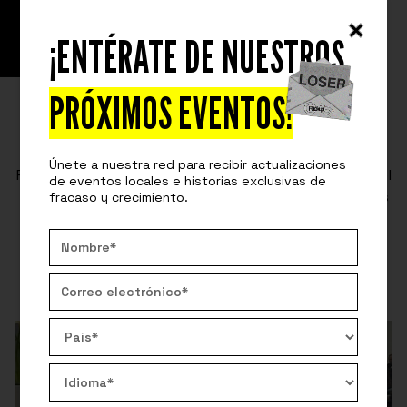
¡ENTÉRATE DE NUESTROS
READ
INSIDE OUR PRIVATE EVENTS
HISTORIAS QUE INSPIRAN EN EL
PRÓXIMOS EVENTOS!
TALENT DAY DE FALABELLA
Únete a nuestra red para recibir actualizaciones
Falabella y Fuckup Nights crearon un espacio donde el
de eventos locales e historias exclusivas de
fracaso conectó a equipos y líderes con aprendizajes
fracaso y crecimiento.
reales.
By:
Karla Ferreira
August 27, 2025