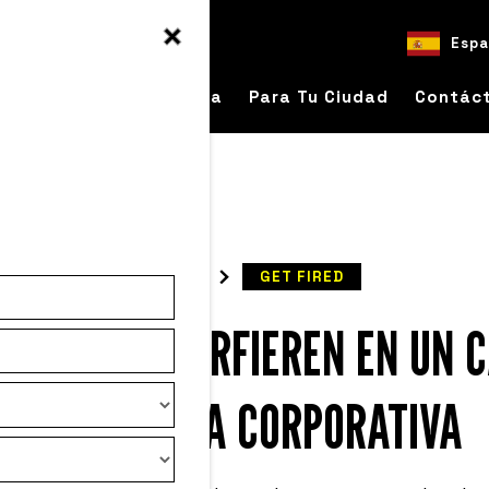
Espa
bre
Para Tu Empresa
Para Tu Ciudad
Contác
READ
GET FIRED
GOS QUE INTERFIEREN EN UN 
DE CULTURA CORPORATIVA