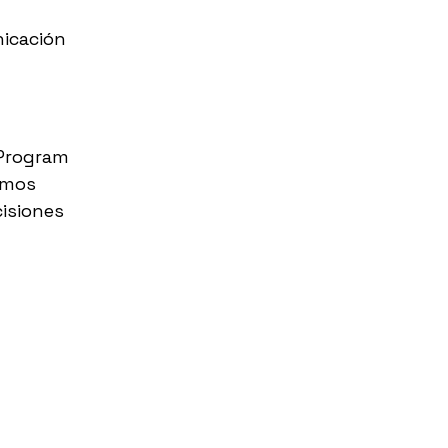
icación
 Program
amos
cisiones