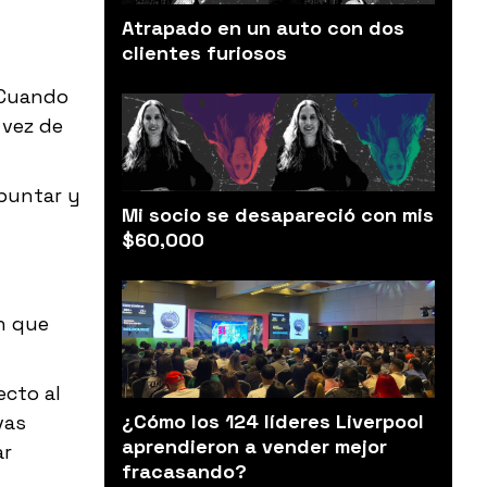
Atrapado en un auto con dos
clientes furiosos
 Cuando
 vez de
puntar y
Mi socio se desapareció con mis
$60,000
n que
ecto al
¿Cómo los 124 líderes Liverpool
vas
aprendieron a vender mejor
ar
fracasando?