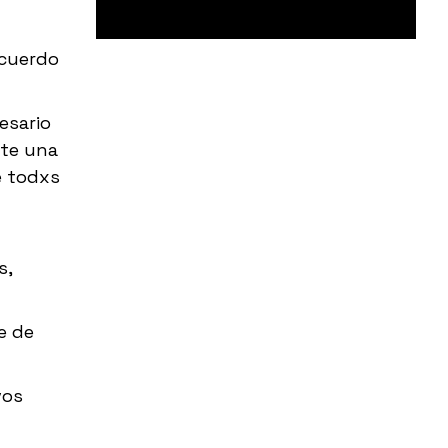
acuerdo
esario
ste una
e todxs
s,
e de
vos