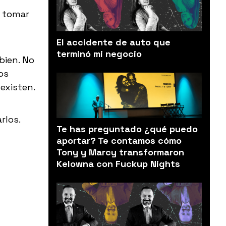
n tomar
El accidente de auto que
terminó mi negocio
bien. No
os
 existen.
rlos.
Te has preguntado ¿qué puedo
aportar? Te contamos cómo
Tony y Marcy transformaron
Kelowna con Fuckup Nights