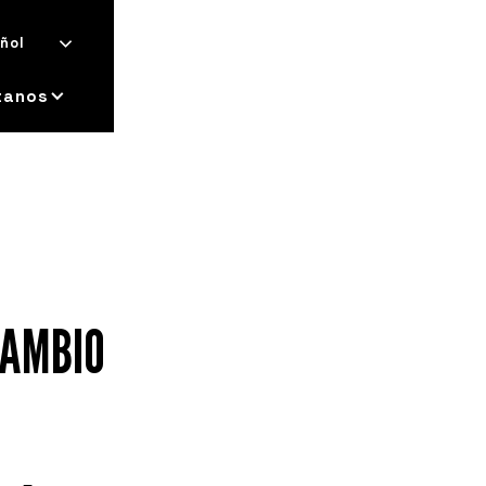
ñol
tanos
CAMBIO