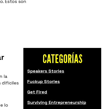
jo. Estos son
CATEGORÍAS
ar
Speakers Stories
n la
Fuckup Stories
difíciles
Get Fired
Surviving Entrepreneurship
e lo