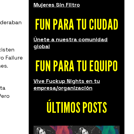
Mujeres Sin Filtro
FUN PARA TU CIUDAD
sideraban
Únete a nuestra comunidad
global
xisten
o Failure
FUN PARA TU EQUIPO
es.
Vive Fuckup Nights en tu
ta
empresa/organización
Pero
ÚLTIMOS POSTS