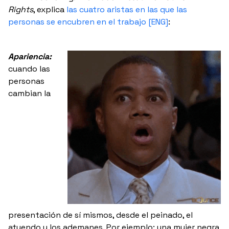
Rights
, explica
las cuatro aristas en las que las
personas se encubren en el trabajo [ENG]
:
Apariencia:
cuando las
personas
cambian la
presentación de sí mismos, desde el peinado, el
atuendo y los ademanes. Por ejemplo: una mujer negra